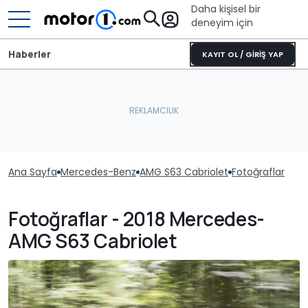
Daha kişisel bir
deneyim için
Haberler
KAYIT OL / GİRİŞ YAP
Ana Sayfa
Mercedes-Benz
AMG S63 Cabriolet
Fotoğraflar
Fotoğraflar - 2018 Mercedes-
AMG S63 Cabriolet