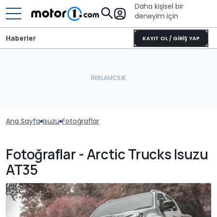
Daha kişisel bir
deneyim için
Haberler
KAYIT OL / GİRİŞ YAP
Ana Sayfa
Isuzu
Fotoğraflar
Fotoğraflar - Arctic Trucks Isuzu
AT35