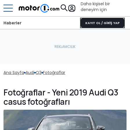
Daha kişisel bir
deneyim için
Haberler
KAYIT OL / GİRİŞ YAP
Ana Sayfa
Audi
Q3
Fotoğraflar
Fotoğraflar - Yeni 2019 Audi Q3
casus fotoğrafları