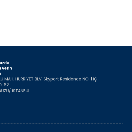
i
ızda
 Verin
m
U MAH. HÜRRİYET BLV. Skyport Residence NO: 1 İÇ
O: 62
DÜZÜ/ İSTANBUL