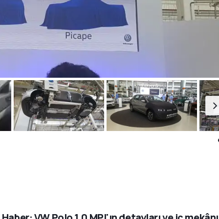
 Haber: VW Polo 1.0 MPI'ın detayları ve iç mekânı