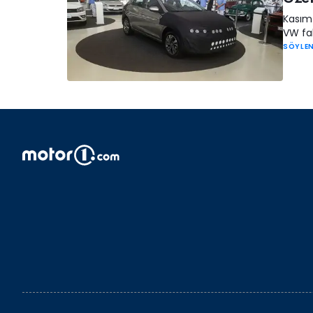
Kasım 
VW fab
SÖYLEN