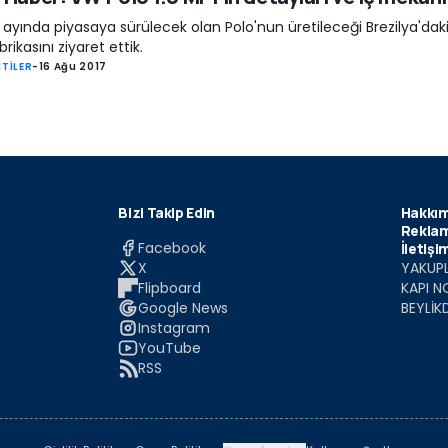
ayında piyasaya sürülecek olan Polo'nun üretileceği Brezilya'dak
rikasını ziyaret ettik.
TİLER
-
16 Ağu 2017
Bizi Takip Edin
Hakkım
Reklam
Facebook
İletişi
X
YAKUPL
Flipboard
KAPI N
Google News
BEYLİK
Instagram
YouTube
RSS