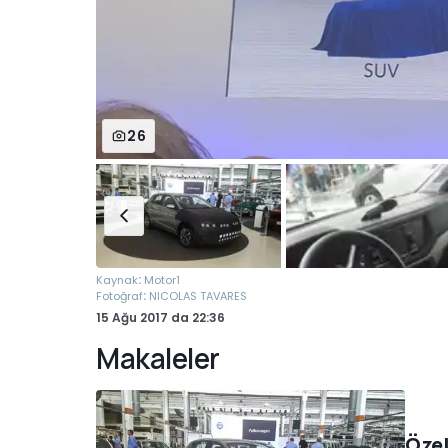
26
:
Kaynak
Motor1
:
Fotoğraf
NICOLAS TAVARES
15 Ağu 2017
da
22:36
Makaleler
Özel