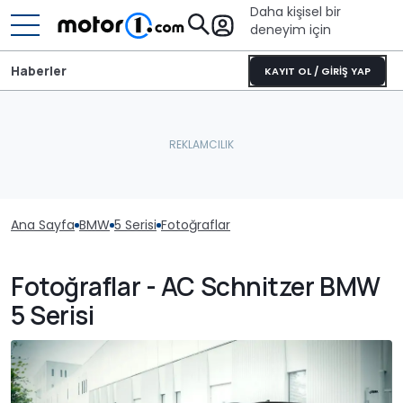
Daha kişisel bir
deneyim için
Haberler
KAYIT OL / GİRİŞ YAP
Ana Sayfa
BMW
5 Serisi
Fotoğraflar
Fotoğraflar - AC Schnitzer BMW
5 Serisi