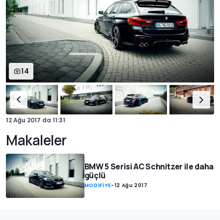
14
12 Ağu 2017
da
11:31
Makaleler
BMW 5 Serisi AC Schnitzer ile daha
güçlü
MODİFİYE
-
12 Ağu 2017