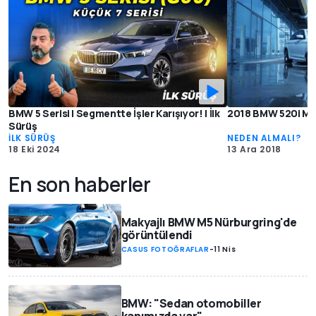
BMW 5 Serisi | Segmentte İşler Karışıyor! | İlk
2018 BMW 520i M S
Sürüş
İLK SÜRÜŞ
NEDEN ALMALI?
18 Eki 2024
13 Ara 2018
En son haberler
Makyajlı BMW M5 Nürburgring'de
görüntülendi
CASUS FOTOĞRAFLAR
-
11 Nis
BMW: "Sedan otomobiller