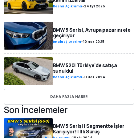
kanımızda var"
Resmi Açıklama
-
24 Eyl 2025
BMW 5 Serisi, Avrupa pazarını ele
geçiriyor
İmalat / Üretim
-
10 Haz 2025
BMW 520i Türkiye'de satışa
sunuldu!
Resmi Açıklama
-
11 Haz 2024
DAHA FAZLA HABER
Son İncelemeler
BMW 5 Serisi | Segmentte İşler
Karışıyor! | İlk Sürüş
İLK SÜRÜŞ
-
18 Eki 2024