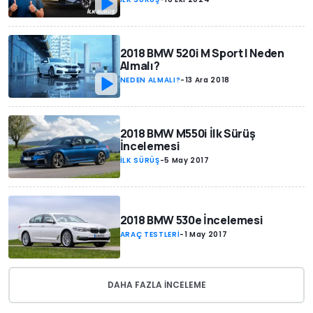
2018 BMW 520i M Sport | Neden
Almalı?
NEDEN ALMALI?
-
13 Ara 2018
2018 BMW M550i İlk Sürüş
İncelemesi
İLK SÜRÜŞ
-
5 May 2017
2018 BMW 530e İncelemesi
ARAÇ TESTLERİ
-
1 May 2017
DAHA FAZLA INCELEME