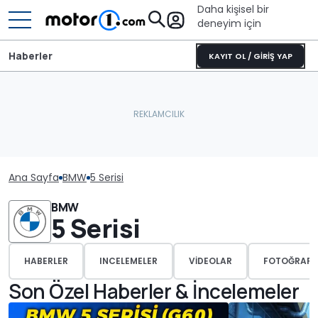
Daha kişisel bir
deneyim için
Haberler
KAYIT OL / GİRİŞ YAP
Ana Sayfa
BMW
5 Serisi
BMW
5 Serisi
HABERLER
INCELEMELER
VIDEOLAR
FOTOĞRAFL
Son Özel Haberler & İncelemeler