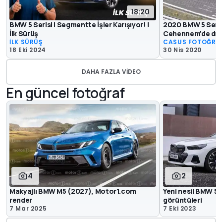
18:20
BMW 5 Serisi | Segmentte İşler Karışıyor! |
2020 BMW 5 Seris
İlk Sürüş
Cehennem'de drif
İLK SÜRÜŞ
CASUS FOTOĞRA
18 Eki 2024
30 Nis 2020
DAHA FAZLA VIDEO
En güncel fotoğraf
4
2
Makyajlı BMW M5 (2027), Motor1.com
Yeni nesil BMW 5 
render
görüntüleri
7 Mar 2025
7 Eki 2023