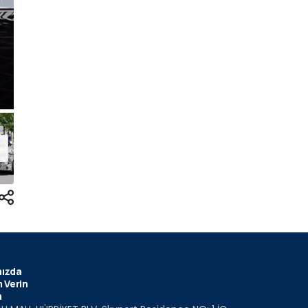
ızda
 Verin
m