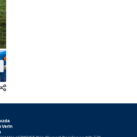
ızda
 Verin
m