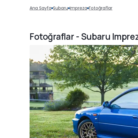
Ana Sayfa
Subaru
Impreza
Fotoğraflar
Fotoğraflar - Subaru Impre