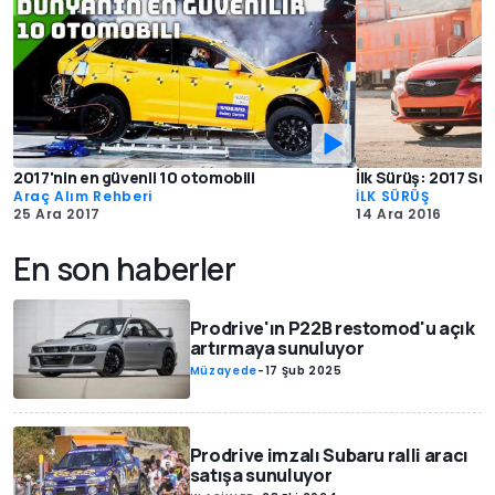
2017'nin en güvenli 10 otomobili
İlk Sürüş: 2017 S
Araç Alım Rehberi
İLK SÜRÜŞ
25 Ara 2017
14 Ara 2016
En son haberler
Prodrive'ın P22B restomod'u açık
artırmaya sunuluyor
Müzayede
-
17 Şub 2025
Prodrive imzalı Subaru ralli aracı
satışa sunuluyor