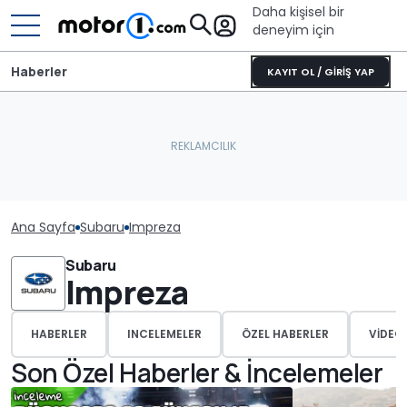
Daha kişisel bir
deneyim için
Haberler
KAYIT OL / GİRİŞ YAP
Ana Sayfa
Subaru
Impreza
Subaru
Impreza
HABERLER
INCELEMELER
ÖZEL HABERLER
VIDEO
Son Özel Haberler & İncelemeler