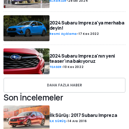
KLASİKLER
-
28 Eki 2024
2024 Subaru Impreza'ya merhaba
deyin!
Resmi Açıklama
-
17 Kas 2022
2024 Subaru Impreza'nın yeni
teaser'ına bakıyoruz
TEASER
-
10 Kas 2022
DAHA FAZLA HABER
Son İncelemeler
İlk Sürüş: 2017 Subaru Impreza
İLK SÜRÜŞ
-
14 Ara 2016