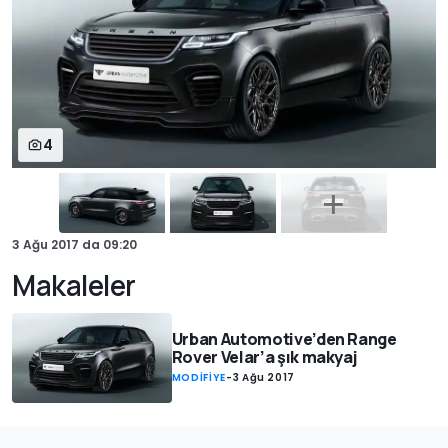
4
3 Ağu 2017
da
09:20
Makaleler
Urban Automotive’den Range
Rover Velar’a şık makyaj
MODİFİYE
-
3 Ağu 2017