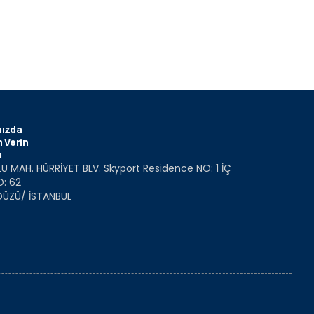
ızda
 Verin
m
U MAH. HÜRRİYET BLV. Skyport Residence NO: 1 İÇ
O: 62
DÜZÜ/ İSTANBUL