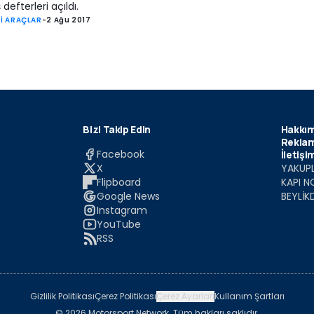
 defterleri açıldı.
İ ARAÇLAR
-
2 Ağu 2017
Bizi Takip Edin
Hakkım
Reklam
Facebook
İletişi
X
YAKUPL
Flipboard
KAPI N
Google News
BEYLİK
Instagram
YouTube
RSS
Gizlilik Politikası
Çerez Politikası
Çerez Ayarları
Kullanım Şartları
© 2026 Motorsport Network. Tüm hakları saklıdır.