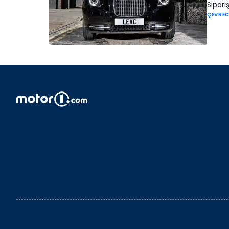
Sipariş
ÇEVREC