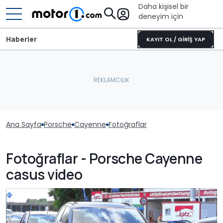
Daha kişisel bir
deneyim için
Haberler
KAYIT OL / GİRİŞ YAP
Ana Sayfa
Porsche
Cayenne
Fotoğraflar
Fotoğraflar - Porsche Cayenne
casus video