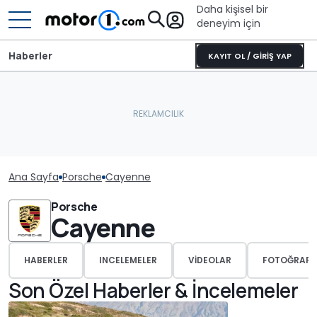
Daha kişisel bir
deneyim için
Haberler
KAYIT OL / GİRİŞ YAP
Ana Sayfa
Porsche
Cayenne
Porsche
Cayenne
HABERLER
INCELEMELER
VIDEOLAR
FOTOĞRAFL
Son Özel Haberler & İncelemeler