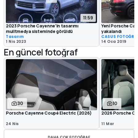
11:59
2023 Porsche Cayenne'in tasarımı
Yeni Porsche Ca
mulitmedya sisteminde görüldü
yakalandı
Tasarım
CASUS FOTOĞRA
1 Nis 2023
14 Oca 2019
En güncel fotoğraf
30
10
Porsche Cayenne Coupé Electric (2026)
2026 Porsche Cay
24 Nis
11 Mar
DAHA ÇOK FOTOĞRAF