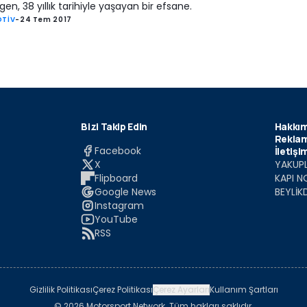
n, 38 yıllık tarihiyle yaşayan bir efsane.
TİV
-
24 Tem 2017
Bizi Takip Edin
Hakkım
Reklam
Facebook
İletişi
X
YAKUPL
Flipboard
KAPI N
Google News
BEYLİK
Instagram
YouTube
RSS
Gizlilik Politikası
Çerez Politikası
Çerez Ayarları
Kullanım Şartları
© 2026 Motorsport Network. Tüm hakları saklıdır.