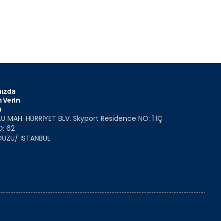
ızda
 Verin
m
U MAH. HÜRRİYET BLV. Skyport Residence NO: 1 İÇ
O: 62
DÜZÜ/ İSTANBUL