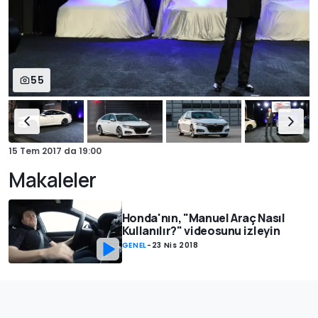
55
15 Tem 2017
da
19:00
Makaleler
Honda'nın, "Manuel Araç Nasıl
Kullanılır?" videosunu izleyin
GENEL
-
23 Nis 2018