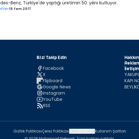
es-Benz, Türkiye'de yaptığı üretimin 50. yılını kutluyor.
TİV
-
15 Tem 2017
Bizi Takip Edin
Hakkım
Reklam
Facebook
İletişi
X
YAKUPL
Flipboard
KAPI N
Google News
BEYLİK
Instagram
YouTube
RSS
Gizlilik Politikası
Çerez Politikası
Çerez Ayarları
Kullanım Şartları
© 2026 Motorsport Network. Tüm hakları saklıdır.