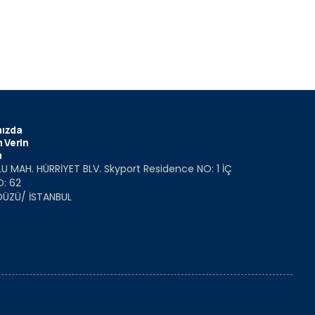
ızda
 Verin
m
U MAH. HÜRRİYET BLV. Skyport Residence NO: 1 İÇ
O: 62
DÜZÜ/ İSTANBUL