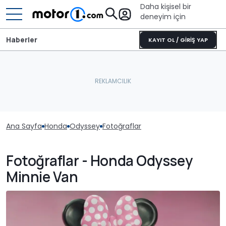
Daha kişisel bir
deneyim için
Haberler
KAYIT OL / GİRİŞ YAP
Ana Sayfa
Honda
Odyssey
Fotoğraflar
Fotoğraflar - Honda Odyssey
Minnie Van