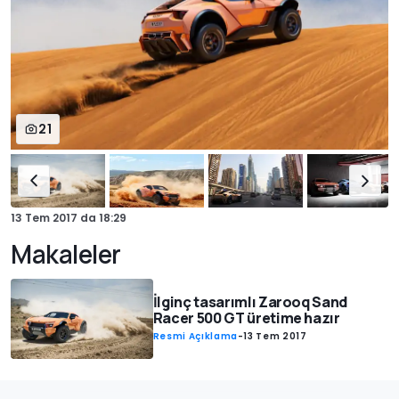
21
13 Tem 2017
da
18:29
Makaleler
İlginç tasarımlı Zarooq Sand
Racer 500 GT üretime hazır
Resmi Açıklama
-
13 Tem 2017