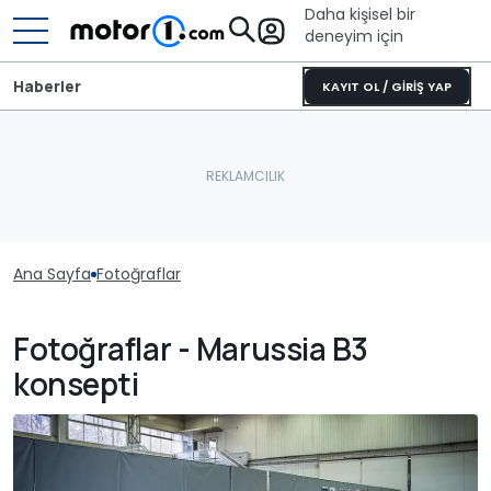
Daha kişisel bir
deneyim için
Haberler
KAYIT OL / GİRİŞ YAP
Ana Sayfa
Fotoğraflar
Fotoğraflar - Marussia B3
konsepti