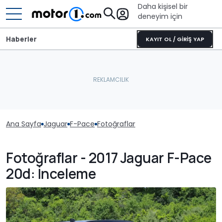
Daha kişisel bir
deneyim için
Haberler
KAYIT OL / GİRİŞ YAP
Ana Sayfa
Jaguar
F-Pace
Fotoğraflar
Fotoğraflar - 2017 Jaguar F-Pace
20d: İnceleme