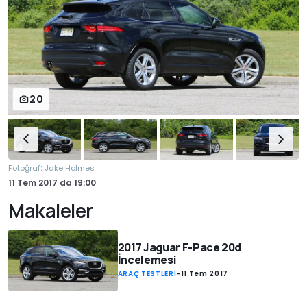
20
:
Fotoğraf
Jake Holmes
11 Tem 2017
da
19:00
Makaleler
2017 Jaguar F-Pace 20d
İncelemesi
ARAÇ TESTLERİ
-
11 Tem 2017