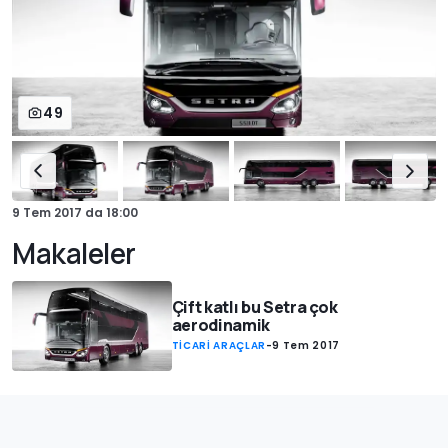
49
9 Tem 2017
da
18:00
Makaleler
Çift katlı bu Setra çok
aerodinamik
TİCARİ ARAÇLAR
-
9 Tem 2017