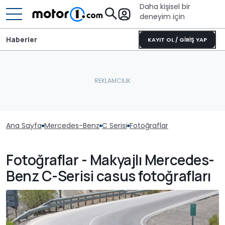
Daha kişisel bir
deneyim için
Haberler
KAYIT OL / GİRİŞ YAP
Ana Sayfa
Mercedes-Benz
C Serisi
Fotoğraflar
Fotoğraflar - Makyajlı Mercedes-
Benz C-Serisi casus fotoğrafları