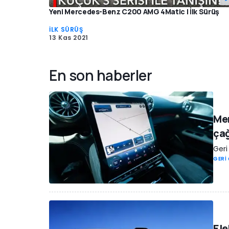
Yeni Mercedes-Benz C200 AMG 4Matic | İlk Sürüş
İLK SÜRÜŞ
13 Kas 2021
En son haberler
Mer
çağ
Geri
GERİ
Ele