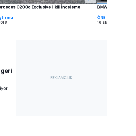
rcedes C200d Exclusive | İkili İnceleme
BMW 3 Serisi'ni gö
ştırma
ÖNE ÇIKANLAR
2018
16 Eki 2018
 geri
iyor.