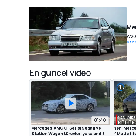
Mer
W202
OTOM
En güncel video
01:40
Mercedes-AMG C-Serisi Sedan ve
Yeni Mer
Station Wagon türevleri yakalandı!
4Matic | İl