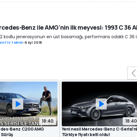
cedes-Benz ile AMG'nin ilk meyvesi: 1993 C 36
 kodlu jenerasyonun en üst basamağı, performans odaklı C 36 id
OTİV TARİHİ
-
9 Eyl 2018
18:40
18:40
cedes-Benz C200 AMG
Yeni nesil Mercedes-Benz C-Serisi'n
k Sürüş
Türkiye fiyatı belli oldu!