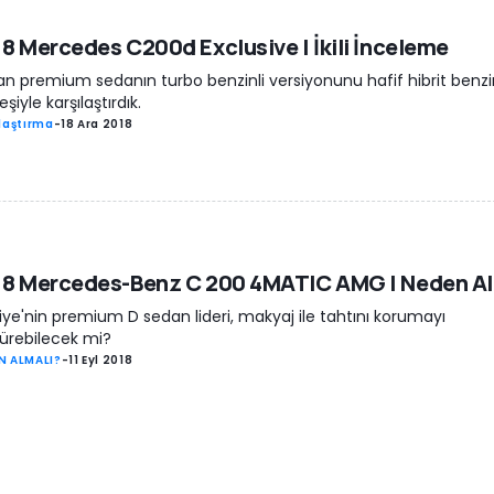
8 Mercedes C200d Exclusive | İkili İnceleme
n premium sedanın turbo benzinli versiyonunu hafif hibrit benzin
şiyle karşılaştırdık.
laştırma
-
18 Ara 2018
18 Mercedes-Benz C 200 4MATIC AMG | Neden Al
iye'nin premium D sedan lideri, makyaj ile tahtını korumayı
ürebilecek mi?
N ALMALI?
-
11 Eyl 2018