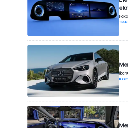
ekr
Faka
TEKN
Mer
İkon
Resm
Mer