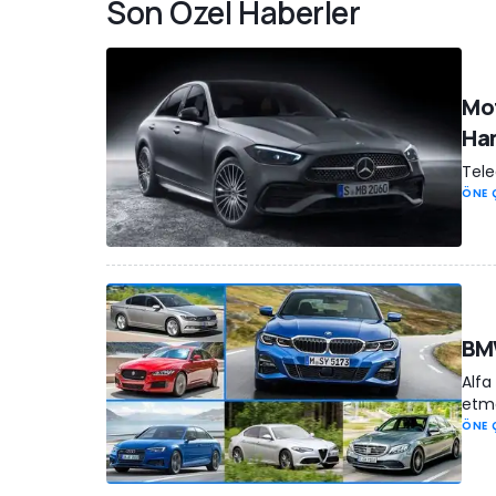
Son Özel Haberler
Mot
Han
Tele
ÖNE 
BMW
Alfa
etme
ÖNE 