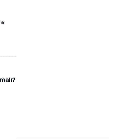
li
malı?