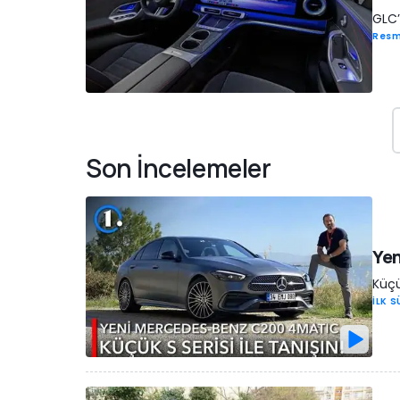
GLC
Resm
Son İncelemeler
Yen
Küçü
İLK 