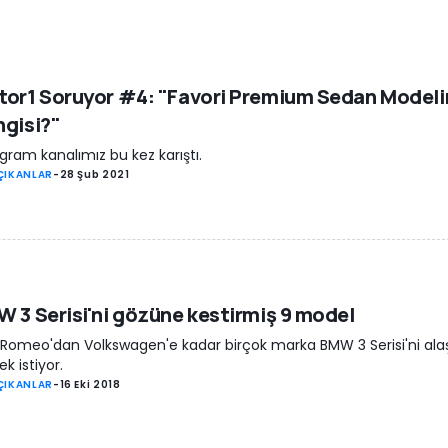
or1 Soruyor #4: "Favori Premium Sedan Modeli
gisi?"
gram kanalımız bu kez karıştı.
ÇIKANLAR
-
28 Şub 2021
 3 Serisi'ni gözüne kestirmiş 9 model
 Romeo'dan Volkswagen'e kadar birçok marka BMW 3 Serisi'ni ala
k istiyor.
ÇIKANLAR
-
16 Eki 2018