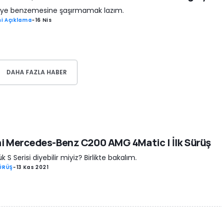
’ye benzemesine şaşırmamak lazım.
i Açıklama
-
16 Nis
DAHA FAZLA HABER
i Mercedes-Benz C200 AMG 4Matic | İlk Sürüş
k S Serisi diyebilir miyiz? Birlikte bakalım.
SÜRÜŞ
-
13 Kas 2021