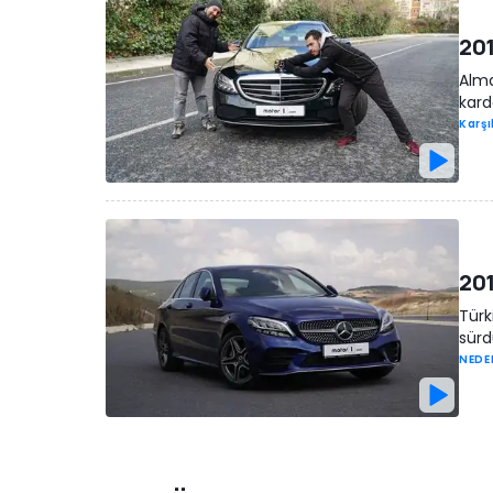
201
Alma
karde
Karşı
20
Türk
sürd
NEDE