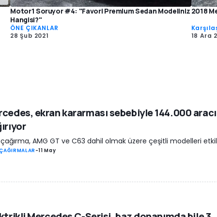
Motor1 Soruyor #4: "Favori Premium Sedan Modeliniz
2018 Me
Hangisi?"
ÖNE ÇIKANLAR
Karşıla
28 Şub 2021
18 Ara 
cedes, ekran kararması sebebiyle 144.000 aracı
ırıyor
 çağırma, AMG GT ve C63 dahil olmak üzere çeşitli modelleri etkil
 ÇAĞIRMALAR
-
11 May
ktrikli Mercedes C-Serisi, baz donanımda bile 3