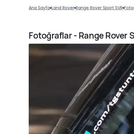
Ana Sayfa
Land Rover
Range Rover Sport SVR
Foto
Fotoğraflar - Range Rover