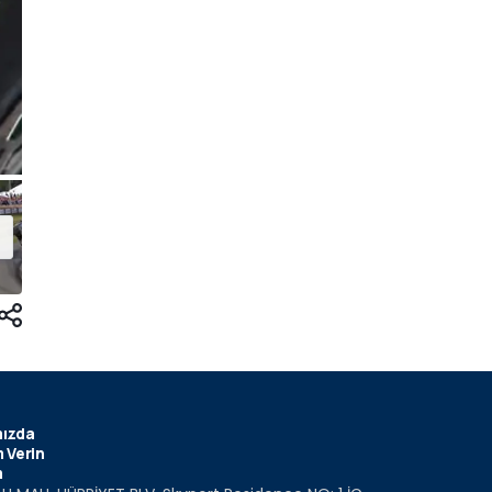
ızda
 Verin
m