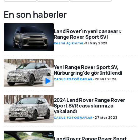
En son haberler
Land Rover'ın yeni canavarı:
Range Rover Sport SV!
Resmi Açıklama
-
31 May 2023
Yeni Range Rover Sport SV,
Nürburgring'de görüntülendi
CASUS FOTOĞRAFLAR
-
26 Nis 2023
2024 Land Rover Range Rover
Sport SVR casuslarımıza
yakalandı
CASUS FOTOĞRAFLAR
-
27 Mar 2023
Land Rover Range Rover Sport