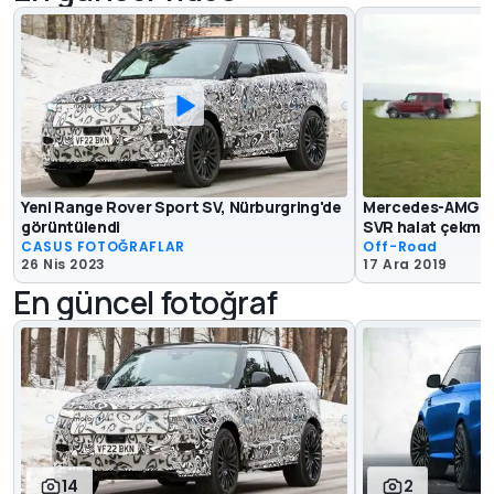
Yeni Range Rover Sport SV, Nürburgring'de
Mercedes-AMG G6
görüntülendi
SVR halat çekme 
CASUS FOTOĞRAFLAR
Off-Road
26 Nis 2023
17 Ara 2019
En güncel fotoğraf
14
2