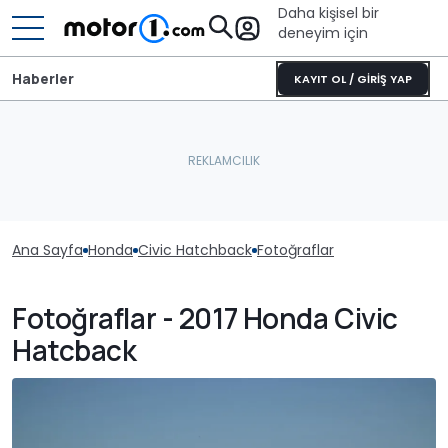
Daha kişisel bir
deneyim için
Haberler
KAYIT OL / GİRİŞ YAP
Ana Sayfa
Honda
Civic Hatchback
Fotoğraflar
Fotoğraflar - 2017 Honda Civic
Hatcback