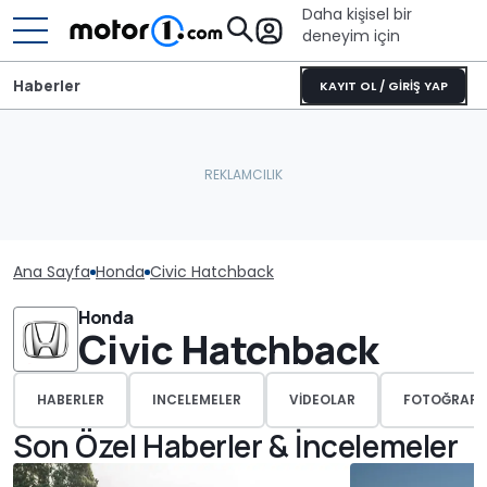
Daha kişisel bir
deneyim için
Haberler
KAYIT OL / GİRİŞ YAP
Ana Sayfa
Honda
Civic Hatchback
Honda
Civic Hatchback
HABERLER
INCELEMELER
VIDEOLAR
FOTOĞRAFL
Son Özel Haberler & İncelemeler