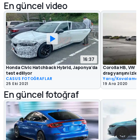
En güncel video
16:37
Honda Civic Hatchback Hybrid, Japonya'da
Corolla HB, VW Go
test ediliyor
drag yarışını izley
CASUS FOTOĞRAFLAR
Yarış/Kovalama
25 Eki 2021
19 Ara 2020
En güncel fotoğraf