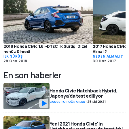
2018 Honda Civic 1.6 i-DTEC İlk Sürüş: Dizel
2017 Honda Civic 
henüz ölmedi
Almalı?
İLK SÜRÜŞ
NEDEN ALMALI?
29 Oca 2018
30 Haz 2017
En son haberler
Honda Civic Hatchback Hybrid,
Japonya'da test ediliyor
CASUS FOTOĞRAFLAR
-
25 Eki 2021
Yeni 2021 Honda Civic'in