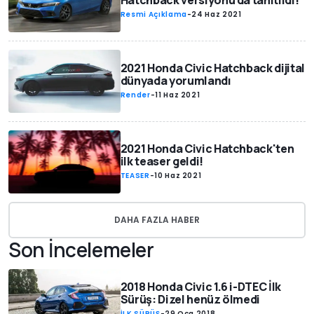
Hatchback versiyonu da tanıtıldı!
Resmi Açıklama
-
24 Haz 2021
2021 Honda Civic Hatchback dijital
dünyada yorumlandı
Render
-
11 Haz 2021
2021 Honda Civic Hatchback'ten
ilk teaser geldi!
TEASER
-
10 Haz 2021
DAHA FAZLA HABER
Son İncelemeler
2018 Honda Civic 1.6 i-DTEC İlk
Sürüş: Dizel henüz ölmedi
İLK SÜRÜŞ
-
29 Oca 2018