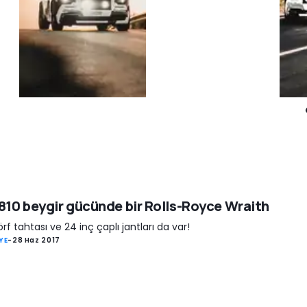
 810 beygir gücünde bir Rolls-Royce Wraith
sörf tahtası ve 24 inç çaplı jantları da var!
YE
-
28 Haz 2017