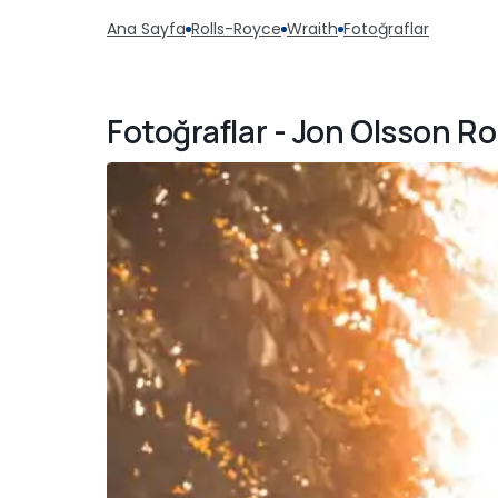
Ana Sayfa
Rolls-Royce
Wraith
Fotoğraflar
Fotoğraflar - Jon Olsson R