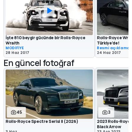
İşte 810 beygir gücünde bir Rolls-Royce
Rolls-Royce Wrai
Wraith
Türkiye'de!
MODİFİYE
Resmi açıklama
28 Haz 2017
24 Haz 2017
En güncel fotoğraf
45
3
Rolls-Royce Spectre Serisi II (2026)
2023 Rolls-Royce
Black Arrow
3 Haz
23 Ara 2023