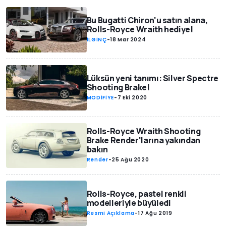
Bu Bugatti Chiron'u satın alana,
Rolls-Royce Wraith hediye!
İLGİNÇ
-
18 Mar 2024
Lüksün yeni tanımı: Silver Spectre
Shooting Brake!
MODİFİYE
-
7 Eki 2020
Rolls-Royce Wraith Shooting
Brake Render'larına yakından
bakın
Render
-
25 Ağu 2020
Rolls-Royce, pastel renkli
modelleriyle büyüledi
Resmi Açıklama
-
17 Ağu 2019