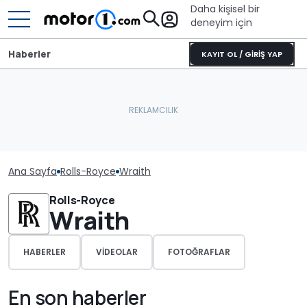
Daha kişisel bir
deneyim için
Haberler
KAYIT OL / GİRİŞ YAP
Ana Sayfa
Rolls-Royce
Wraith
Rolls-Royce
Wraith
HABERLER
VIDEOLAR
FOTOĞRAFLAR
En son haberler