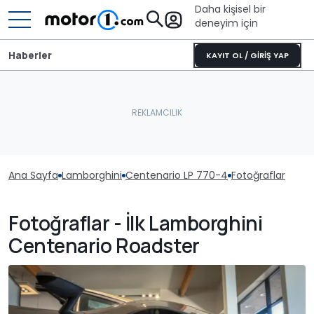
Daha kişisel bir
deneyim için
Haberler
KAYIT OL / GİRİŞ YAP
Ana Sayfa
Lamborghini
Centenario LP 770-4
Fotoğraflar
Fotoğraflar - İlk Lamborghini
Centenario Roadster