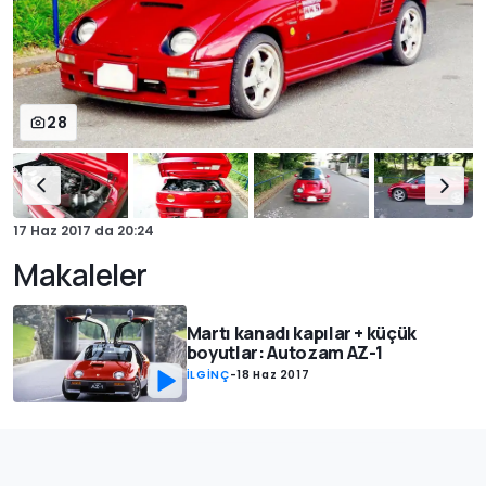
28
17 Haz 2017
da
20:24
Makaleler
Martı kanadı kapılar + küçük
boyutlar: Autozam AZ-1
İLGİNÇ
-
18 Haz 2017