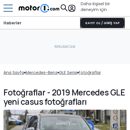
Daha kişisel bir
deneyim için
Haberler
KAYIT OL / GİRİŞ YAP
Ana Sayfa
Mercedes-Benz
GLE Serisi
Fotoğraflar
Fotoğraflar - 2019 Mercedes GLE
yeni casus fotoğrafları