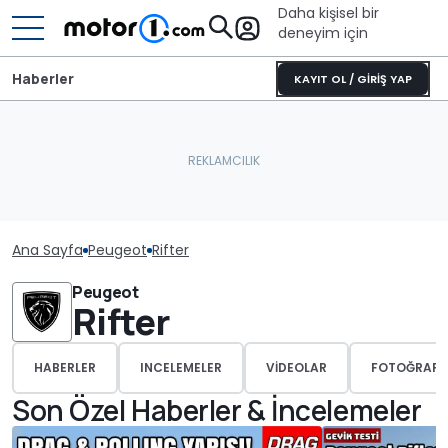
Daha kişisel bir
deneyim için
Haberler
KAYIT OL / GİRİŞ YAP
Ana Sayfa
Peugeot
Rifter
Peugeot
Rifter
HABERLER
INCELEMELER
VIDEOLAR
FOTOĞRAFL
Son Özel Haberler & İncelemeler