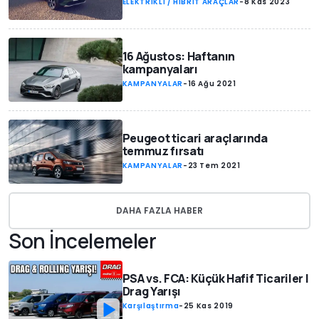
ELEKTRİKLİ / HİBRİT ARAÇLAR
-
8 Kas 2023
16 Ağustos: Haftanın
kampanyaları
KAMPANYALAR
-
16 Ağu 2021
Peugeot ticari araçlarında
temmuz fırsatı
KAMPANYALAR
-
23 Tem 2021
DAHA FAZLA HABER
Son İncelemeler
PSA vs. FCA: Küçük Hafif Ticariler |
Drag Yarışı
Karşılaştırma
-
25 Kas 2019