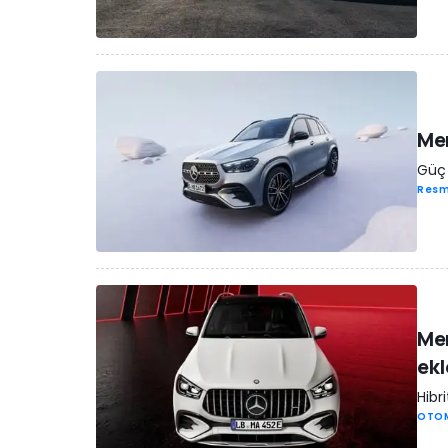
Mer
Güç 
Resm
Mer
ekl
Hibr
OTO