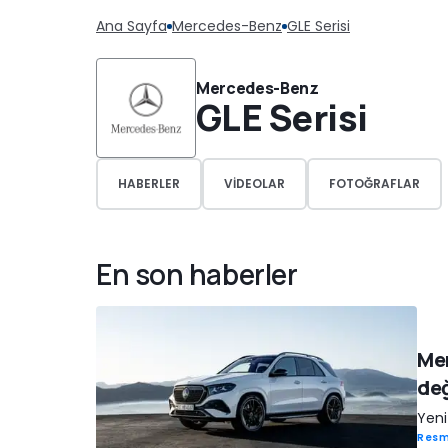
Ana Sayfa
Mercedes-Benz
GLE Serisi
Mercedes-Benz
GLE Serisi
HABERLER
VIDEOLAR
FOTOĞRAFLAR
En son haberler
Mer
değ
Yeni
Resm