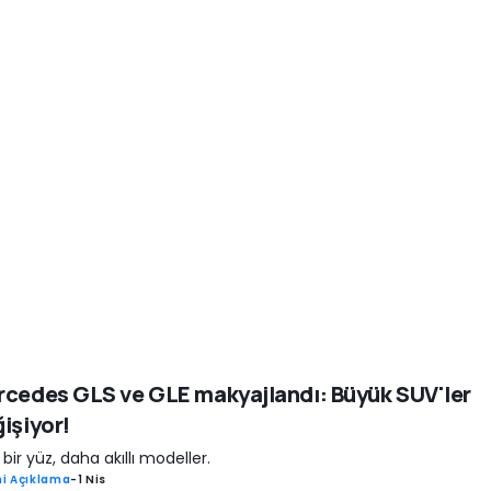
cedes GLS ve GLE makyajlandı: Büyük SUV'ler
işiyor!
 bir yüz, daha akıllı modeller.
i Açıklama
-
1 Nis