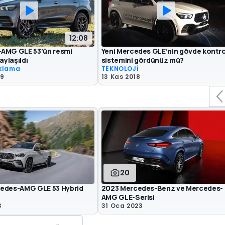
12:08
AMG GLE 53’ün resmi
Yeni Mercedes GLE’nin gövde kontro
aylaşıldı
sistemini gördünüz mü?
ıklama
TEKNOLOJİ
19
13 Kas 2018
20
edes-AMG GLE 53 Hybrid
2023 Mercedes-Benz ve Mercedes-
AMG GLE-Serisi
3
31 Oca 2023