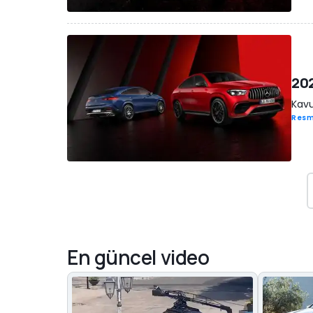
202
Kavu
Resm
En güncel video