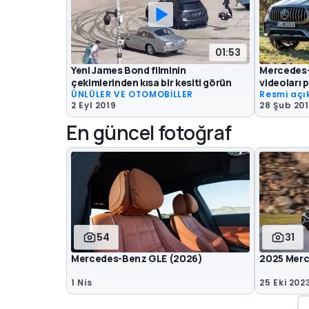
01:53
Yeni James Bond filminin
Mercedes-
çekimlerinden kısa bir kesiti görün
videoları p
ÜNLÜLER VE OTOMOBİLLER
Resmi aç
2 Eyl 2019
28 Şub 20
En güncel fotoğraf
54
31
Mercedes-Benz GLE (2026)
2025 Merc
1 Nis
25 Eki 202