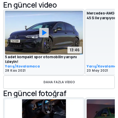
En güncel video
Mercedes-AMG A45
45 S ile yarışıyor
13:46
5 adet kompakt spor otomobilin yarışını
izleyin!
Yarış/Kovalamaca
Yarış/Kovalama
28 Kas 2021
23 May 2021
DAHA FAZLA VIDEO
En güncel fotoğraf