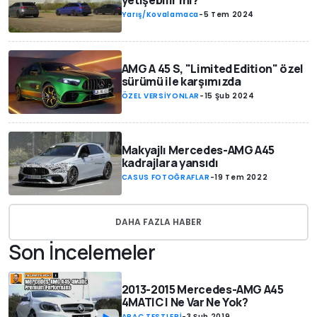
yetişebilir mi?
Yarış/Kovalamaca
-
5 Tem 2024
AMG A 45 S, "Limited Edition" özel
sürümü ile karşımızda
ÖZEL VERSİYONLAR
-
15 Şub 2024
Makyajlı Mercedes-AMG A45
kadrajlara yansıdı
CASUS FOTOĞRAFLAR
-
19 Tem 2022
DAHA FAZLA HABER
Son İncelemeler
2013-2015 Mercedes-AMG A45
4MATIC | Ne Var Ne Yok?
ARAÇ TESTLERİ
-
3 Şub 2019