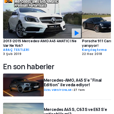
2013-2015 Mercedes-AMG A45 4MATIC | Ne
Porsche 911 Carre
Var Ne Yok?
yarışıyor!
ARAÇ TESTLERİ
Karşılaştırma
3 Şub 2019
22 Haz 2018
En son haberler
Mercedes-AMG, A45 S'e "Final
Edition" ile veda ediyor!
ÖZEL VERSİYONLAR
-
27 Tem
Mercedes A45 S, C63 S ve E63 S'e