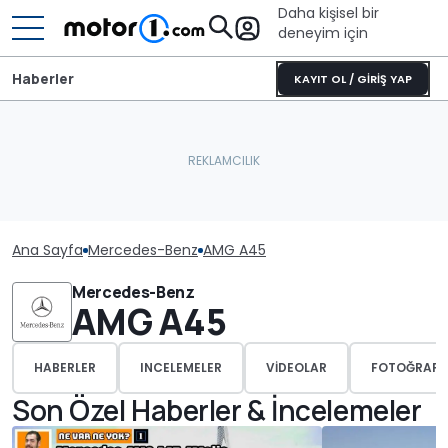
Daha kişisel bir
deneyim için
Haberler
KAYIT OL / GİRİŞ YAP
Ana Sayfa
Mercedes-Benz
AMG A45
Mercedes-Benz
AMG A45
HABERLER
INCELEMELER
VIDEOLAR
FOTOĞRAFL
Son Özel Haberler & İncelemeler