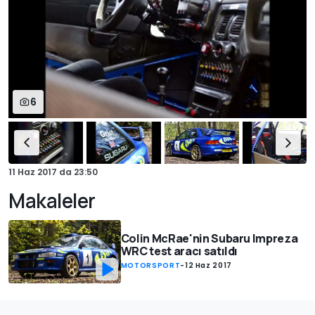
6
11 Haz 2017
da
23:50
Makaleler
Colin McRae'nin Subaru Impreza
WRC test aracı satıldı
MOTORSPORT
-
12 Haz 2017