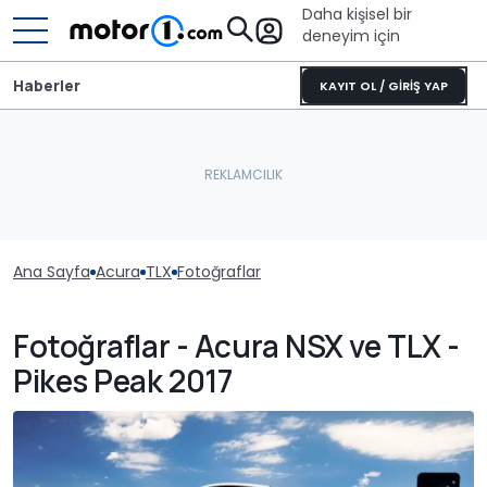
Daha kişisel bir
deneyim için
Haberler
KAYIT OL / GİRİŞ YAP
Ana Sayfa
Acura
TLX
Fotoğraflar
Fotoğraflar - Acura NSX ve TLX -
Pikes Peak 2017