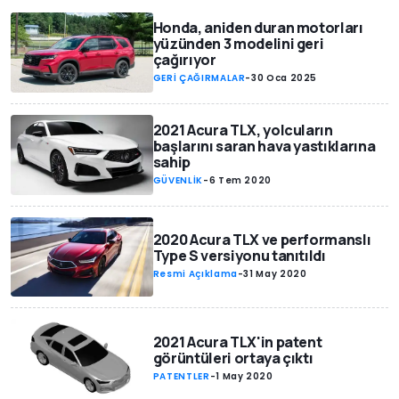
Honda, aniden duran motorları
yüzünden 3 modelini geri
çağırıyor
GERİ ÇAĞIRMALAR
-
30 Oca 2025
2021 Acura TLX, yolcuların
başlarını saran hava yastıklarına
sahip
GÜVENLİK
-
6 Tem 2020
2020 Acura TLX ve performanslı
Type S versiyonu tanıtıldı
Resmi Açıklama
-
31 May 2020
2021 Acura TLX'in patent
görüntüleri ortaya çıktı
PATENTLER
-
1 May 2020