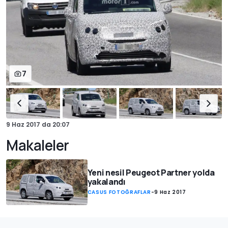
7
9 Haz 2017
da
20:07
Makaleler
Yeni nesil Peugeot Partner yolda
yakalandı
CASUS FOTOĞRAFLAR
-
9 Haz 2017