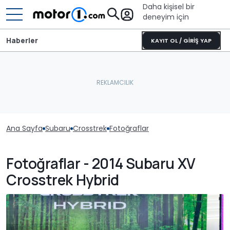
Daha kişisel bir
deneyim için
Haberler
KAYIT OL / GİRİŞ YAP
Ana Sayfa
Subaru
Crosstrek
Fotoğraflar
Fotoğraflar - 2014 Subaru XV
Crosstrek Hybrid