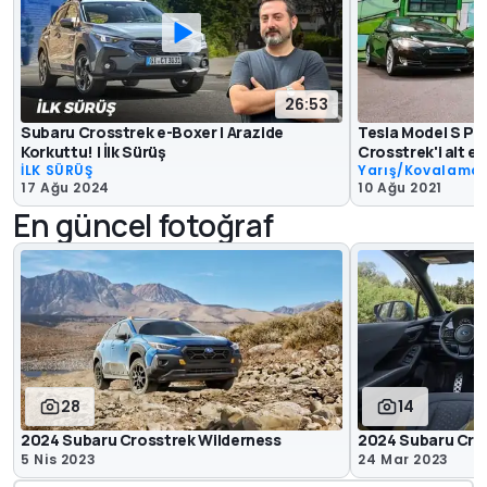
26:53
Subaru Crosstrek e-Boxer | Arazide
Tesla Model S Pla
Korkuttu! | İlk Sürüş
Crosstrek'i alt et
İLK SÜRÜŞ
Yarış/Kovalama
17 Ağu 2024
10 Ağu 2021
En güncel fotoğraf
28
14
2024 Subaru Crosstrek Wilderness
2024 Subaru Cro
5 Nis 2023
24 Mar 2023