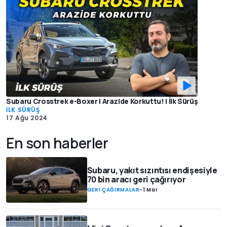
Subaru Crosstrek e-Boxer | Arazide Korkuttu! | İlk Sürüş
İLK SÜRÜŞ
17 Ağu 2024
En son haberler
Subaru, yakıt sızıntısı endişesiyle
70 bin aracı geri çağırıyor
GERİ ÇAĞIRMALAR
-
1 Mar