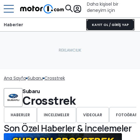
Daha kişisel bir
deneyim için
Haberler
KAYIT OL / GİRİŞ YAP
Ana Sayfa
Subaru
Crosstrek
Subaru
Crosstrek
HABERLER
INCELEMELER
VIDEOLAR
FOTOĞRAFL
Son Özel Haberler & İncelemeler