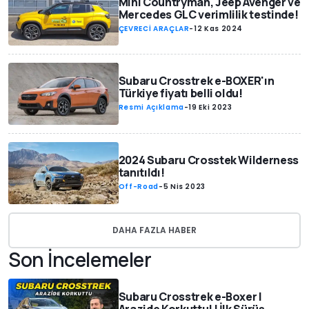
Mini Countryman, Jeep Avenger ve
Mercedes GLC verimlilik testinde!
ÇEVRECİ ARAÇLAR
-
12 Kas 2024
Subaru Crosstrek e-BOXER'ın
Türkiye fiyatı belli oldu!
Resmi Açıklama
-
19 Eki 2023
2024 Subaru Crosstek Wilderness
tanıtıldı!
Off-Road
-
5 Nis 2023
DAHA FAZLA HABER
Son İncelemeler
Subaru Crosstrek e-Boxer |
Arazide Korkuttu! | İlk Sürüş