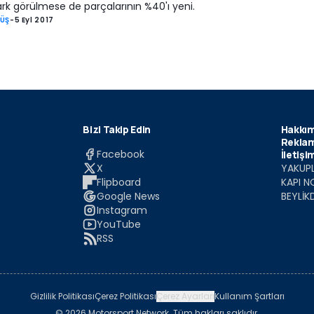
rk görülmese de parçalarının %40'ı yeni.
RÜŞ
-
5 Eyl 2017
Bizi Takip Edin
Hakkım
Reklam
Facebook
İletişi
X
YAKUPL
Flipboard
KAPI N
Google News
BEYLİK
Instagram
YouTube
RSS
Gizlilik Politikası
Çerez Politikası
Çerez Ayarları
Kullanım Şartları
© 2026 Motorsport Network. Tüm hakları saklıdır.