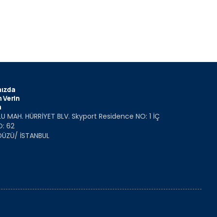
ızda
 Verin
m
U MAH. HÜRRİYET BLV. Skyport Residence NO: 1 İÇ
O: 62
DÜZÜ/ İSTANBUL