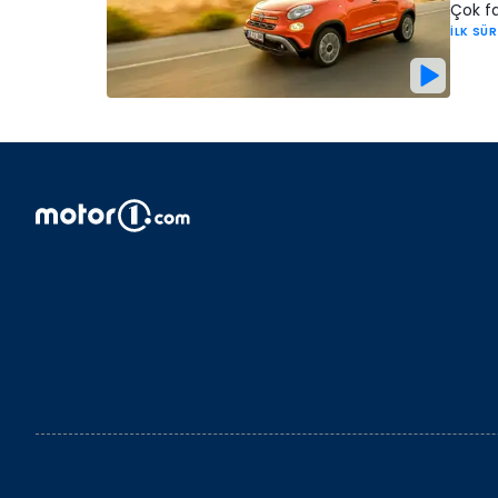
Çok fa
İLK SÜ