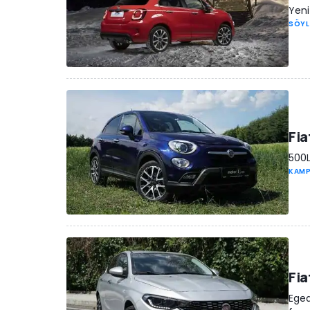
Yeni
SÖYL
Fia
500L
KAM
Fia
Egea