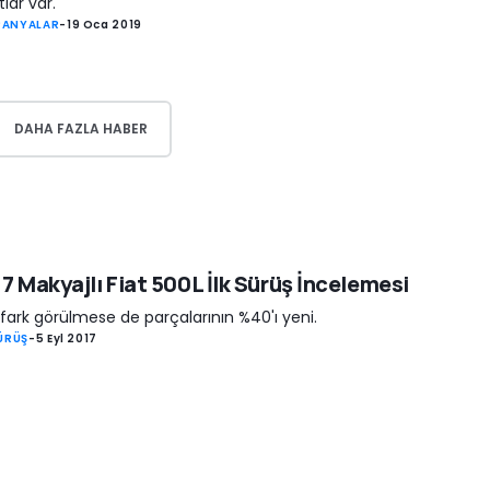
tlar var.
PANYALAR
-
19 Oca 2019
DAHA FAZLA HABER
7 Makyajlı Fiat 500L İlk Sürüş İncelemesi
fark görülmese de parçalarının %40'ı yeni.
SÜRÜŞ
-
5 Eyl 2017