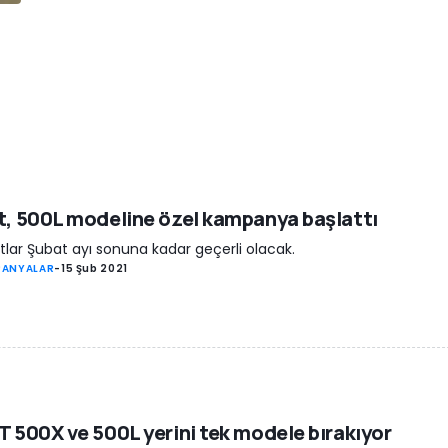
t, 500L modeline özel kampanya başlattı
atlar Şubat ayı sonuna kadar geçerli olacak.
PANYALAR
-
15 Şub 2021
T 500X ve 500L yerini tek modele bırakıyor