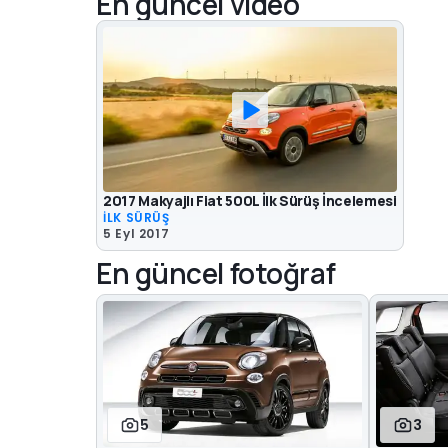
En güncel video
2017 Makyajlı Fiat 500L İlk Sürüş İncelemesi
İLK SÜRÜŞ
5 Eyl 2017
En güncel fotoğraf
5
3