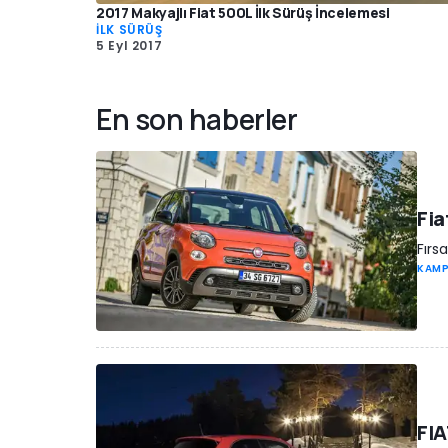
2017 Makyajlı Fiat 500L İlk Sürüş İncelemesi
İLK SÜRÜŞ
5 Eyl 2017
En son haberler
Fia
Fırs
KAM
FIA