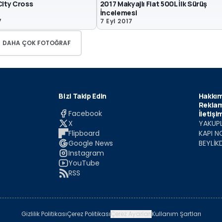
2017 Makyajlı Fiat 500L İlk Sürüş
City Cross
İncelemesi
7
7 Eyl 2017
DAHA ÇOK FOTOĞRAF
Bizi Takip Edin
Hakkım
Reklam
Facebook
İletişi
X
YAKUPL
Flipboard
KAPI N
Google News
BEYLİK
Instagram
YouTube
RSS
Gizlilik Politikası
Çerez Politikası
Çerez Ayarları
Kullanım Şartları