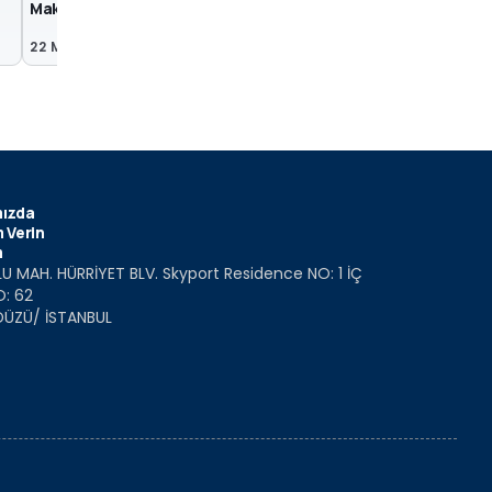
Makyajlı 2018 Fiat 500L
Makyajlı Fiat 500L ca
22 May 2017
3 Mar 2017
ızda
 Verin
m
U MAH. HÜRRİYET BLV. Skyport Residence NO: 1 İÇ
O: 62
DÜZÜ/ İSTANBUL