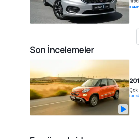
fırsa
KAM
Son İncelemeler
201
Çok 
İLK 