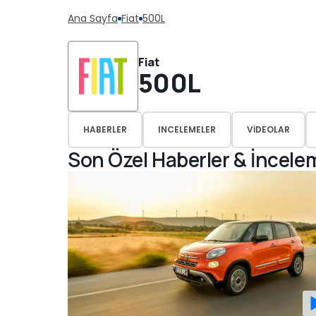
Ana Sayfa
Fiat
500L
Fiat
500L
HABERLER
INCELEMELER
VIDEOLAR
Son Özel Haberler & İncele