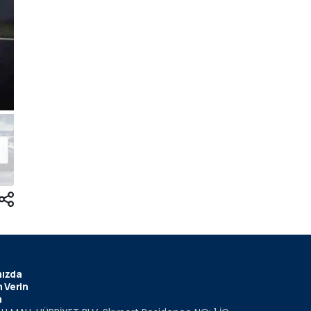
ızda
 Verin
m