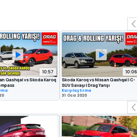
10:57
10:06
san Qashqai vs Skoda Karoq
Skoda Karoq vs Nissan Qashqai | C-
ompass
SUV Savaşı | Drag Yarışı
ırma
Karşılaştırma
20
31 Oca 2020