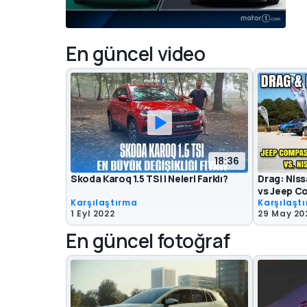
En güncel video
18:36
Skoda Karoq 1.5 TSI | Neleri Farklı?
Drag: Nis
vs Jeep C
Karşılaştırma
Karşılaşt
1 Eyl 2022
29 May 20
En güncel fotoğraf