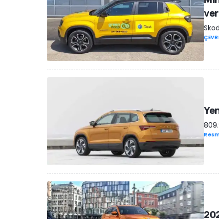
ver
Skod
ÇEVR
Yen
809.
Resm
202