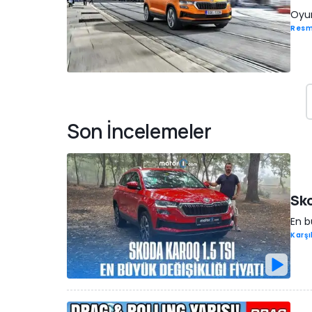
Oyun
Resm
Son İncelemeler
Sko
En bü
Karşı