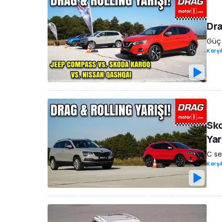
Dra
Güç 
Karşı
Sko
Yar
C se
Karşı