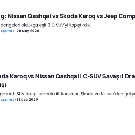
g: Nissan Qashqai vs Skoda Karoq vs Jeep Com
dengeleri oldukça eşit 3 C SUV'yi kapıştırdık.
laştırma
-
29 May 2020
da Karoq vs Nissan Qashqai | C-SUV Savaşı | Dr
ışı
gmenti SUV drag serimizin ilk konukları Skoda ve Nissan'dan geliy
laştırma
-
31 Oca 2020