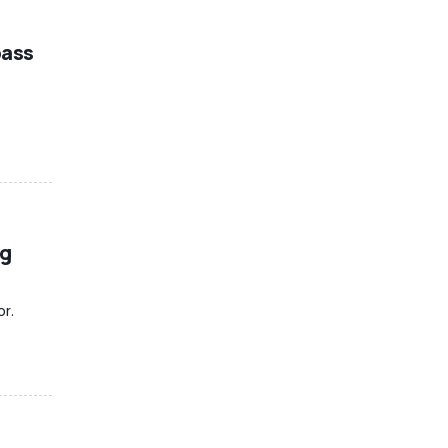
pass
ag
or.