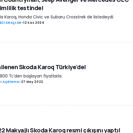
imlilik testinde!
a Karoq, Honda Civic ve Subaru Crosstrek de listedeydi.
ECİ ARAÇLAR
-
12 Kas 2024
ilenen Skoda Karoq Türkiye'de!
900 TL’den başlayan fiyatlarla.
i Açıklama
-
27 May 2022
2 Makyajlı Skoda Karoq resmi çıkışını yaptı!