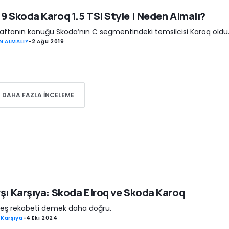
9 Skoda Karoq 1.5 TSI Style | Neden Almalı?
aftanın konuğu Skoda’nın C segmentindeki temsilcisi Karoq oldu
N ALMALI?
-
2 Ağu 2019
DAHA FAZLA INCELEME
şı Karşıya: Skoda Elroq ve Skoda Karoq
eş rekabeti demek daha doğru.
 Karşıya
-
4 Eki 2024