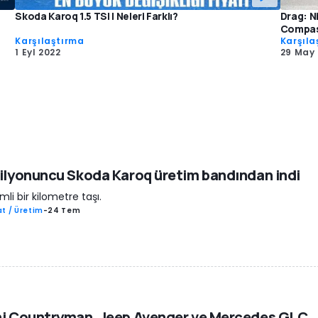
Skoda Karoq 1.5 TSI | Neleri Farklı?
Drag: N
Compa
Karşılaştırma
Karşıla
1 Eyl 2022
29 May
ilyonuncu Skoda Karoq üretim bandından indi
li bir kilometre taşı.
t / Üretim
-
24 Tem
ni Countryman, Jeep Avenger ve Mercedes GLC