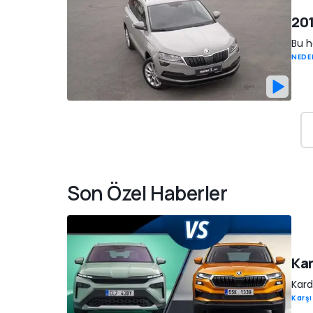
201
Bu h
NEDE
Son Özel Haberler
Kar
Kard
Karşı