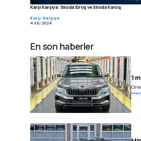
Karşı Karşıya: Skoda Elroq ve Skoda Karoq
Karşı Karşıya
4 Eki 2024
En son haberler
1 m
Önem
İmala
Mi