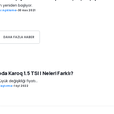
 yeniden başlıyor.
i Açıklama
-
30 Kas 2021
DAHA FAZLA HABER
da Karoq 1.5 TSI | Neleri Farklı?
yük değişikliği fiyatı...
laştırma
-
1 Eyl 2022