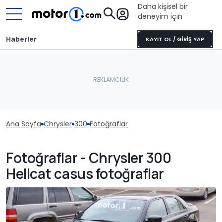
Daha kişisel bir
deneyim için
Haberler
KAYIT OL / GİRİŞ YAP
Ana Sayfa
Chrysler
300
Fotoğraflar
Fotoğraflar - Chrysler 300
Hellcat casus fotoğraflar