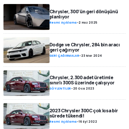
Chrysler, 300'ün geri dönüşünü
planlıyor
Resmi Açıklama
-
2 Haz 2025
Dodge ve Chrysler, 284 bin aracı
geri çağırıyor
GERİ ÇAĞIRMALAR
-
23 Mar 2024
Chrysler, 2.300 adet üretimle
sınırlı 300S üzerinde çalışıyor
SÖYLENTİLER
-
20 Oca 2023
2023 Chrysler 300C çok kısa bir
sürede tükendi!
Resmi Açıklama
-
16 Eyl 2022