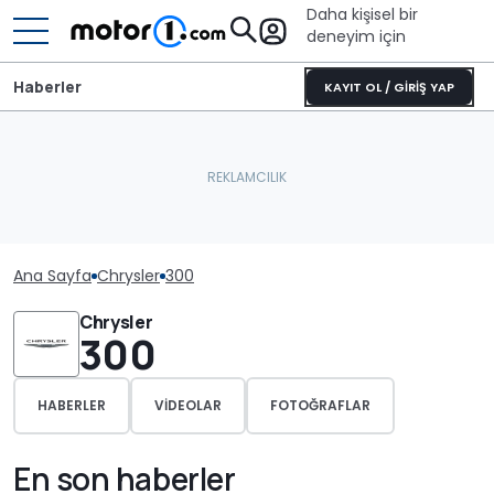
Daha kişisel bir
deneyim için
Haberler
KAYIT OL / GİRİŞ YAP
Ana Sayfa
Chrysler
300
Chrysler
300
HABERLER
VIDEOLAR
FOTOĞRAFLAR
En son haberler