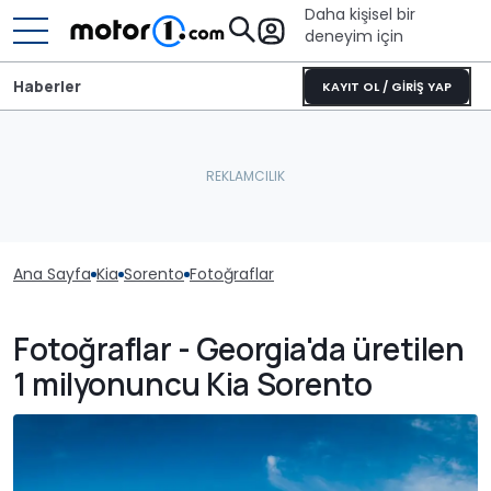
Daha kişisel bir
deneyim için
Haberler
KAYIT OL / GİRİŞ YAP
Ana Sayfa
Kia
Sorento
Fotoğraflar
Fotoğraflar - Georgia'da üretilen
1 milyonuncu Kia Sorento