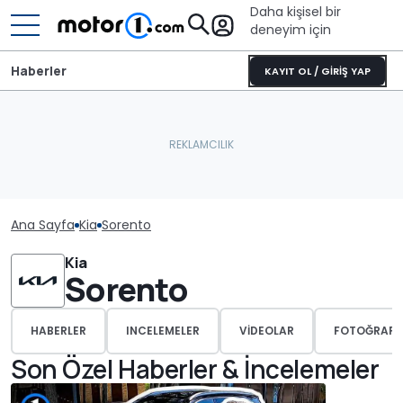
Daha kişisel bir
deneyim için
Haberler
KAYIT OL / GİRİŞ YAP
Ana Sayfa
Kia
Sorento
Kia
Sorento
HABERLER
INCELEMELER
VIDEOLAR
FOTOĞRAFL
Son Özel Haberler & İncelemeler