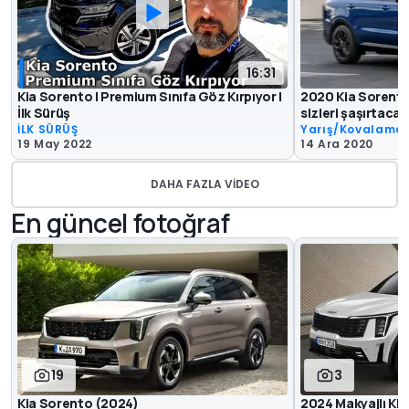
16:31
Kia Sorento | Premium Sınıfa Göz Kırpıyor |
2020 Kia Sorento 
İlk Sürüş
sizleri şaşırtacak
İLK SÜRÜŞ
Yarış/Kovalama
19 May 2022
14 Ara 2020
DAHA FAZLA VIDEO
En güncel fotoğraf
19
3
Kia Sorento (2024)
2024 Makyajlı Kia