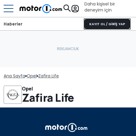
Daha kişisel bir
deneyim için
Haberler
KAYIT OL / GİRİŞ YAP
Ana Sayfa
Opel
Zafira Life
Opel
Zafira Life